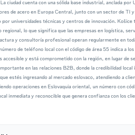
. La ciudad cuenta con una sólida base industrial, anclada por
res de acero en Europa Central, junto con un sector de TI y
 por universidades técnicas y centros de innovación. Košic
 regional, lo que significa que las empresas en logística, ser
ctura y consultoría profesional operan regularmente en toda
número de teléfono local con el código de área 55 indica a los
s accesible y está comprometido con la región, en lugar de s
portante en las relaciones B2B, donde la credibilidad local i
que estés ingresando al mercado eslovaco, atendiendo a clie
ndo operaciones en Eslovaquia oriental, un número con códig
ocal inmediata y reconocible que genera confianza con los cli