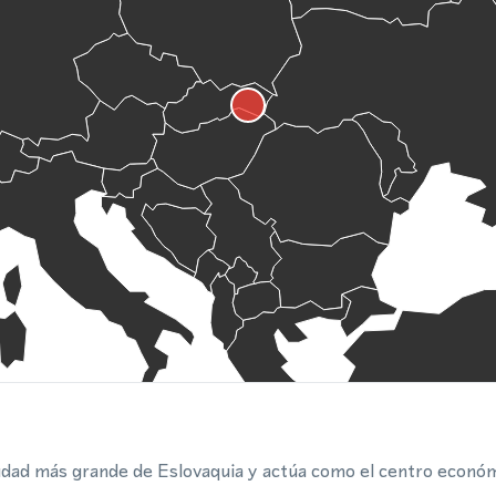
udad más grande de Eslovaquia y actúa como el centro económi