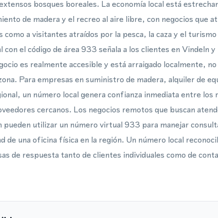
 extensos bosques boreales. La economía local está estrecha
miento de madera y el recreo al aire libre, con negocios que a
omo a visitantes atraídos por la pesca, la caza y el turismo 
 con el código de área 933 señala a los clientes en Vindeln y
ocio es realmente accesible y está arraigado localmente, no
 zona. Para empresas en suministro de madera, alquiler de equ
gional, un número local genera confianza inmediata entre los 
roveedores cercanos. Los negocios remotos que buscan atend
 pueden utilizar un número virtual 933 para manejar consul
d de una oficina física en la región. Un número local reconoci
asas de respuesta tanto de clientes individuales como de cont