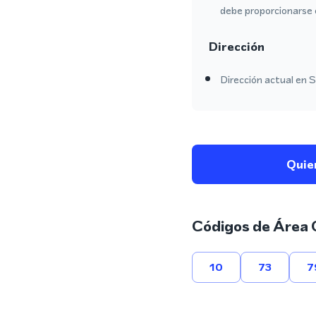
debe proporcionarse 
Dirección
Dirección actual en S
Quie
Códigos de Área 
10
73
7