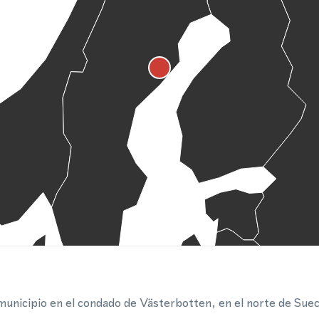
unicipio en el condado de Västerbotten, en el norte de Suecia