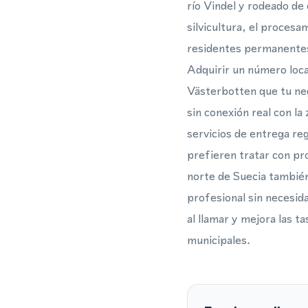
río Vindel y rodeado de
silvicultura, el procesa
residentes permanentes c
Adquirir un número local
Västerbotten que tu neg
sin conexión real con la
servicios de entrega re
prefieren tratar con p
norte de Suecia también
profesional sin necesida
al llamar y mejora las t
municipales.