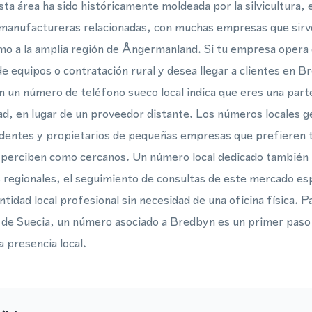
sta área ha sido históricamente moldeada por la silvicultura,
 manufactureras relacionadas, con muchas empresas que sirve
o a la amplia región de Ångermanland. Si tu empresa opera en
e equipos o contratación rural y desea llegar a clientes en B
n un número de teléfono sueco local indica que eres una pa
ad, en lugar de un proveedor distante. Los números locales g
sidentes y propietarios de pequeñas empresas que prefieren 
e perciben como cercanos. Un número local dedicado también fa
s regionales, el seguimiento de consultas de este mercado esp
tidad local profesional sin necesidad de una oficina física. 
 de Suecia, un número asociado a Bredbyn es un primer paso
 presencia local.