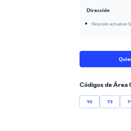
Dirección
Dirección actual en S
Quie
Códigos de Área 
10
73
7