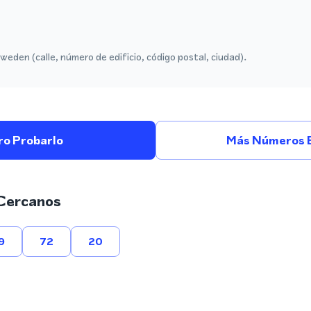
weden (calle, número de edificio, código postal, ciudad).
ro Probarlo
Más Números E
Cercanos
9
72
20