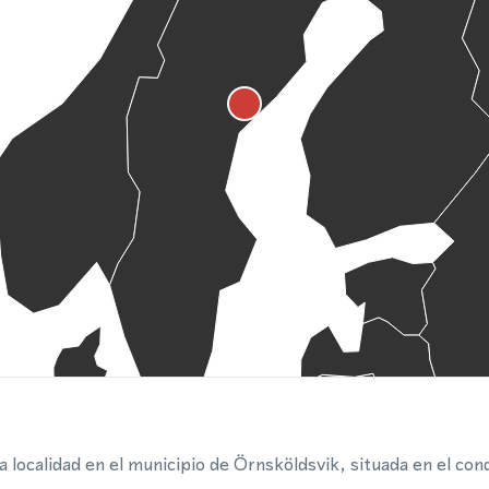
localidad en el municipio de Örnsköldsvik, situada en el co