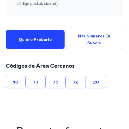
código postal, ciudad).
Más Números En
Quiero Probarlo
Suecia
Códigos de Área Cercanos
10
73
79
72
20