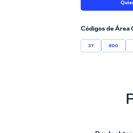
Quie
Códigos de Área 
37
800
P