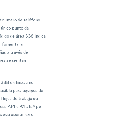
un número de teléfono
 único punto de
digo de área 338 indica
y fomenta la
ñas a través de
es se sientan
a 338 en Buzau no
cesible para equipos de
flujos de trabajo de
siness API o WhatsApp
s que operan en o