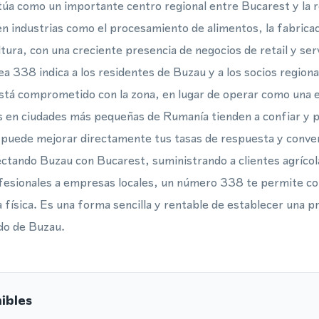
úa como un importante centro regional entre Bucarest y la r
en industrias como el procesamiento de alimentos, la fabricac
ltura, con una creciente presencia de negocios de retail y se
rea 338 indica a los residentes de Buzau y a los socios region
stá comprometido con la zona, en lugar de operar como una e
s en ciudades más pequeñas de Rumanía tienden a confiar y p
 puede mejorar directamente tus tasas de respuesta y conver
ectando Buzau con Bucarest, suministrando a clientes agrícol
fesionales a empresas locales, un número 338 te permite cons
 física. Es una forma sencilla y rentable de establecer una pr
do de Buzau.
ibles