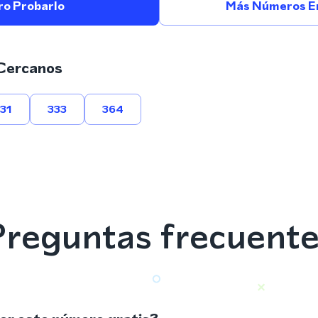
ro Probarlo
Más Números E
Cercanos
31
333
364
reguntas frecuent