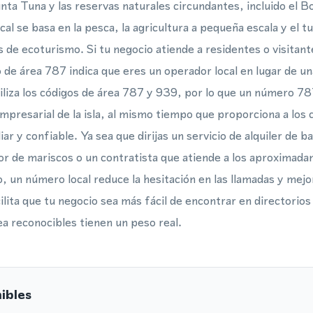
nta Tuna y las reservas naturales circundantes, incluido el B
al se basa en la pesca, la agricultura a pequeña escala y el t
os de ecoturismo. Si tu negocio atiende a residentes o visita
 de área 787 indica que eres un operador local en lugar de u
utiliza los códigos de área 787 y 939, por lo que un número 7
mpresarial de la isla, al mismo tiempo que proporciona a los
ar y confiable. Ya sea que dirijas un servicio de alquiler de b
r de mariscos o un contratista que atiende a los aproximad
, un número local reduce la hesitación en las llamadas y mejo
ita que tu negocio sea más fácil de encontrar en directorios 
ea reconocibles tienen un peso real.
ibles