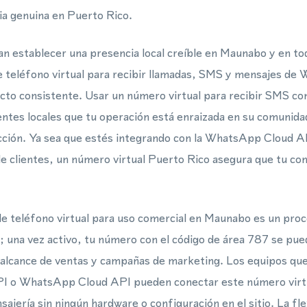
ia genuina en Puerto Rico.
n establecer una presencia local creíble en Maunabo y en t
 teléfono virtual para recibir llamadas, SMS y mensajes de
cto consistente. Usar un número virtual para recibir SMS co
lientes locales que tu operación está enraizada en su comunid
acción. Ya sea que estés integrando con la WhatsApp Cloud 
e clientes, un número virtual Puerto Rico asegura que tu co
e teléfono virtual para uso comercial en Maunabo es un proc
una vez activo, tu número con el código de área 787 se pu
, alcance de ventas y campañas de marketing. Los equipos qu
 o WhatsApp Cloud API pueden conectar este número virtu
sajería sin ningún hardware o configuración en el sitio. La fl