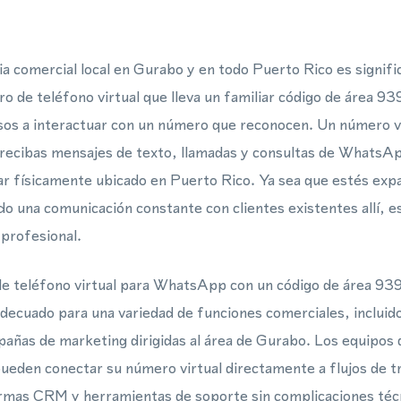
a comercial local en Gurabo y en todo Puerto Rico es signifi
o de teléfono virtual que lleva un familiar código de área 939
sos a interactuar con un número que reconocen. Un número vi
recibas mensajes de texto, llamadas y consultas de WhatsAp
tar físicamente ubicado en Puerto Rico. Ya sea que estés ex
 una comunicación constante con clientes existentes allí, 
 profesional.
e teléfono virtual para WhatsApp con un código de área 939
 adecuado para una variedad de funciones comerciales, incluido
añas de marketing dirigidas al área de Gurabo. Los equipos q
den conectar su número virtual directamente a flujos de tr
mas CRM y herramientas de soporte sin complicaciones técni