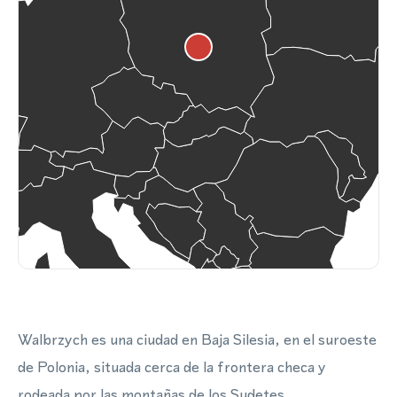
Walbrzych es una ciudad en Baja Silesia, en el suroeste
de Polonia, situada cerca de la frontera checa y
rodeada por las montañas de los Sudetes.