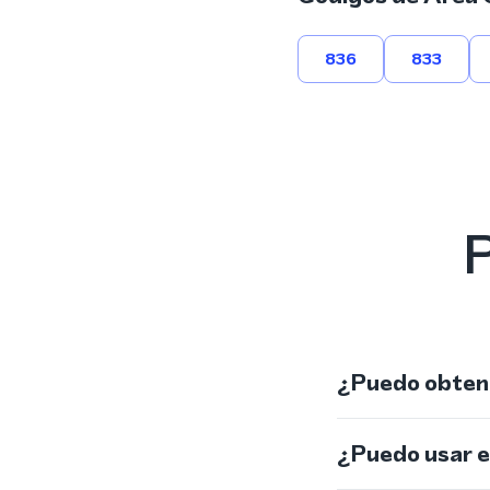
836
833
P
¿Puedo obtene
¿Puedo usar 