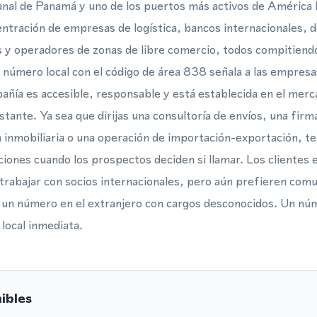
Canal de Panamá y uno de los puertos más activos de América 
ntración de empresas de logística, bancos internacionales,
y operadores de zonas de libre comercio, todos compitiendo 
 número local con el código de área 838 señala a las empres
ía es accesible, responsable y está establecida en el merca
tante. Ya sea que dirijas una consultoría de envíos, una firm
a inmobiliaria o una operación de importación-exportación, t
cciones cuando los prospectos deciden si llamar. Los clientes
rabajar con socios internacionales, pero aún prefieren comu
r un número en el extranjero con cargos desconocidos. Un nú
 local inmediata.
ibles