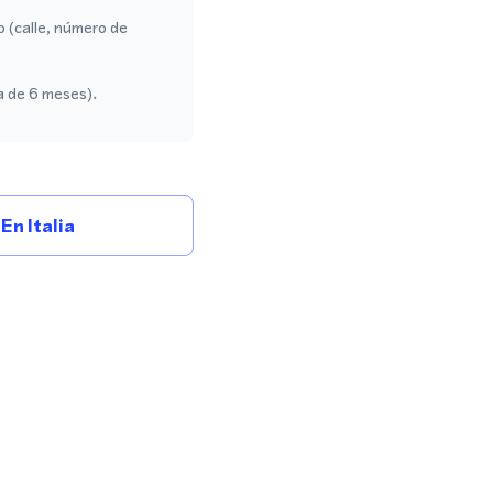
o (calle, número de
a de 6 meses).
n Italia