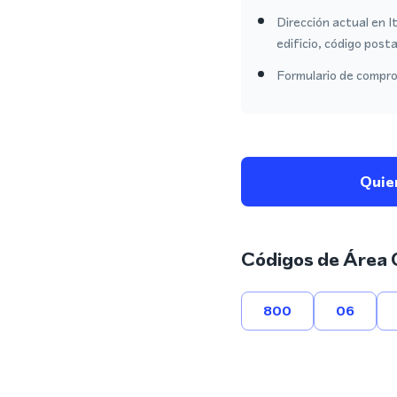
Dirección actual en I
edificio, código posta
Formulario de comprob
Quie
Códigos de Área 
800
06