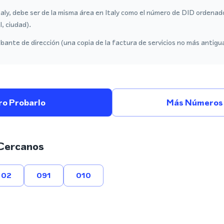
taly, debe ser de la misma área en Italy como el número de DID ordenad
l, ciudad).
ante de dirección (una copia de la factura de servicios no más antigu
ro Probarlo
Más Números E
Cercanos
02
091
010