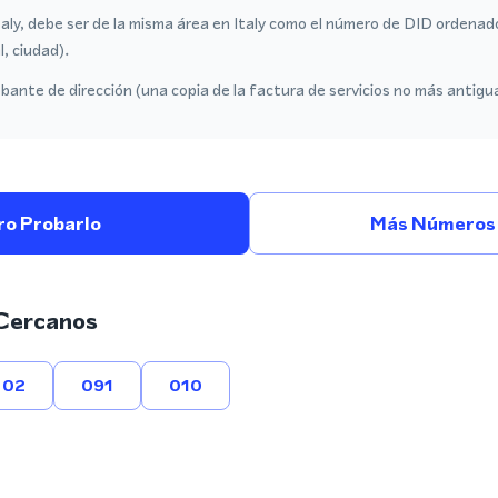
taly, debe ser de la misma área en Italy como el número de DID ordenad
l, ciudad).
ante de dirección (una copia de la factura de servicios no más antigu
ro Probarlo
Más Números E
Cercanos
02
091
010