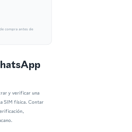
a de compra antes de
 WhatsApp
ar y verificar una
a SIM física. Contar
erificación,
ucano.