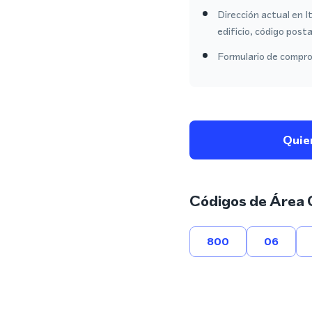
Dirección actual en I
edificio, código posta
Formulario de comprob
Quie
Códigos de Área 
800
06