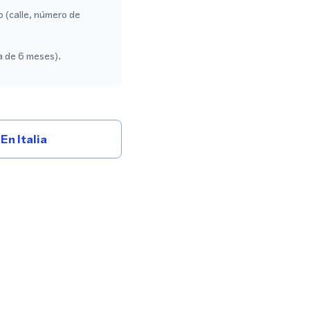
o (calle, número de
a de 6 meses).
n Italia