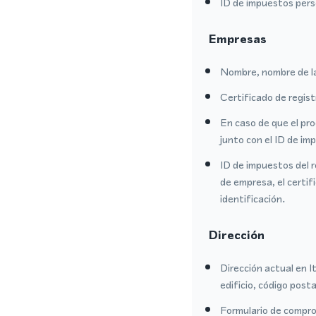
ID de impuestos per
Empresas
Nombre, nombre de l
Certificado de regis
En caso de que el pr
junto con el ID de i
ID de impuestos del r
de empresa, el certi
identificación.
Dirección
Dirección actual en I
edificio, código posta
Formulario de comprob