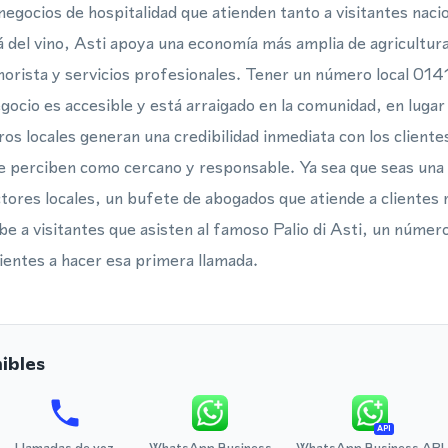
negocios de hospitalidad que atienden tanto a visitantes nac
lá del vino, Asti apoya una economía más amplia de agricultur
orista y servicios profesionales. Tener un número local 0141 
egocio es accesible y está arraigado en la comunidad, en luga
ros locales generan una credibilidad inmediata con los client
e perciben como cercano y responsable. Ya sea que seas una 
tores locales, un bufete de abogados que atiende a clientes 
be a visitantes que asisten al famoso Palio di Asti, un número
lientes a hacer esa primera llamada.
ibles
API
Llamadas de voz
WhatsApp Business
WhatsApp Business API