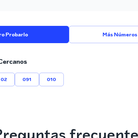
ro Probarlo
Más Números E
Cercanos
02
091
010
reguntas frecuent