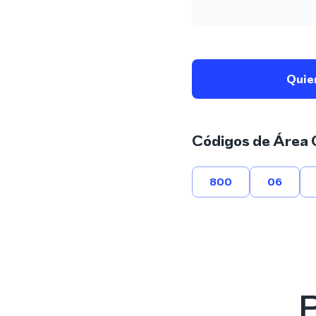
Quie
Códigos de Área 
800
06
P