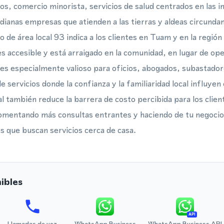
os, comercio minorista, servicios de salud centrados en las i
ianas empresas que atienden a las tierras y aldeas circund
o de área local 93 indica a los clientes en Tuam y en la regió
s accesible y está arraigado en la comunidad, en lugar de op
 es especialmente valioso para oficios, abogados, subastado
e servicios donde la confianza y la familiaridad local influyen
 también reduce la barrera de costo percibida para los clien
, fomentando más consultas entrantes y haciendo de tu negocio
as que buscan servicios cerca de casa.
ibles
API
Llamadas de voz
WhatsApp Business
WhatsApp Business API