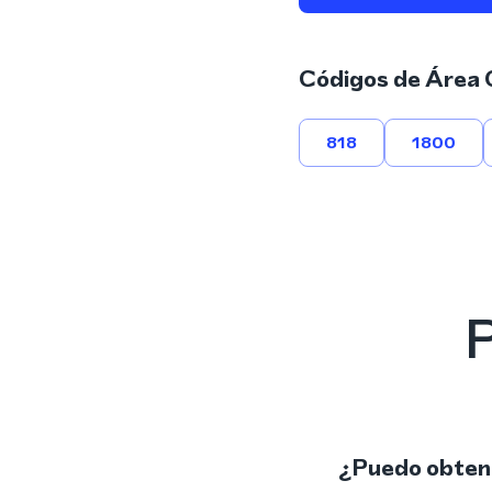
Códigos de Área 
818
1800
P
¿Puedo obtene