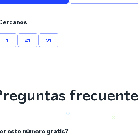
Cercanos
1
21
91
reguntas frecuent
r este número gratis?