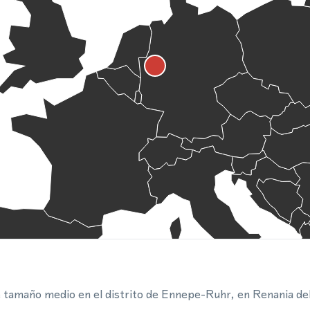
e tamaño medio en el distrito de Ennepe-Ruhr, en Renania de