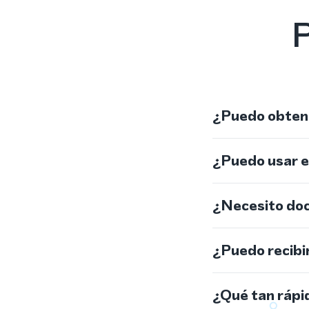
P
¿Puedo obtene
¿Puedo usar 
¿Necesito do
¿Puedo recibi
¿Qué tan rápi