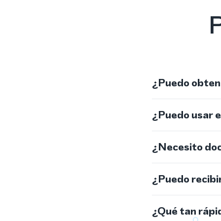
P
¿Puedo obtene
¿Puedo usar 
¿Necesito do
¿Puedo recibi
¿Qué tan rápi