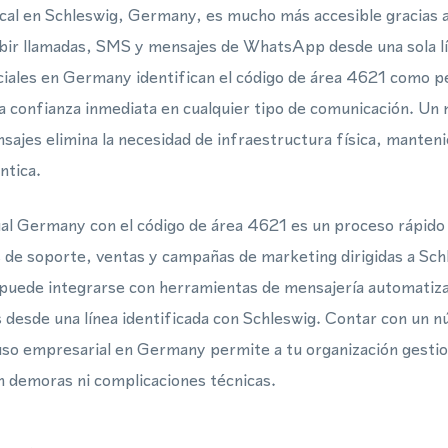
ocal en Schleswig, Germany, es mucho más accesible gracias 
ibir llamadas, SMS y mensajes de WhatsApp desde una sola lí
ciales en Germany identifican el código de área 4621 como p
a confianza inmediata en cualquier tipo de comunicación. Un 
sajes elimina la necesidad de infraestructura física, mante
ntica.
ual Germany con el código de área 4621 es un proceso rápid
os de soporte, ventas y campañas de marketing dirigidas a Sc
uede integrarse con herramientas de mensajería automatizada
 desde una línea identificada con Schleswig. Contar con un 
uso empresarial en Germany permite a tu organización gesti
in demoras ni complicaciones técnicas.