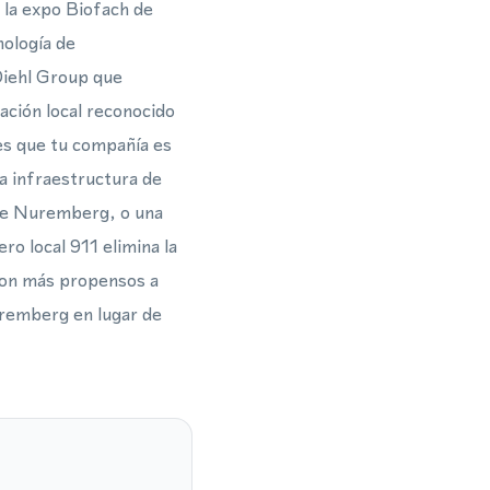
 la expo Biofach de
nología de
Diehl Group que
ación local reconocido
es que tu compañía es
la infraestructura de
de Nuremberg, o una
o local 911 elimina la
 son más propensos a
uremberg en lugar de