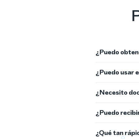
P
¿Puedo obtene
¿Puedo usar 
¿Necesito do
¿Puedo recibi
¿Qué tan rápi