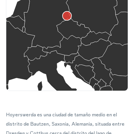
Hoyerswerda es una ciudad de tamaño medio en el
distrito de Bautzen, Saxonia, Alemania, situada entre
Dresden y Cottbus cerca del distrito del lago de