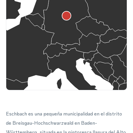
Eschbach es una pequeña municipalidad en el distrito
de Breisgau-Hochschwarzwald en Baden-
Württemberg, situada en la pintoresca llanura del Alto