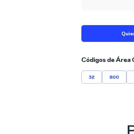
Quie
Códigos de Área 
32
800
P