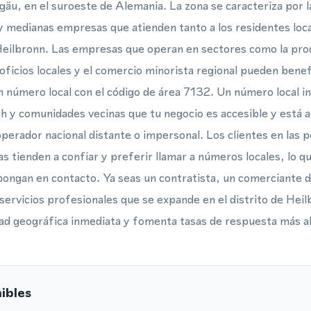
gäu, en el suroeste de Alemania. La zona se caracteriza por la 
y medianas empresas que atienden tanto a los residentes loca
eilbronn. Las empresas que operan en sectores como la prod
 oficios locales y el comercio minorista regional pueden benef
 número local con el código de área 7132. Un número local ind
h y comunidades vecinas que tu negocio es accesible y está ar
operador nacional distante o impersonal. Los clientes en las 
s tienden a confiar y preferir llamar a números locales, lo q
pongan en contacto. Ya seas un contratista, un comerciante 
e servicios profesionales que se expande en el distrito de He
ad geográfica inmediata y fomenta tasas de respuesta más alta
ibles