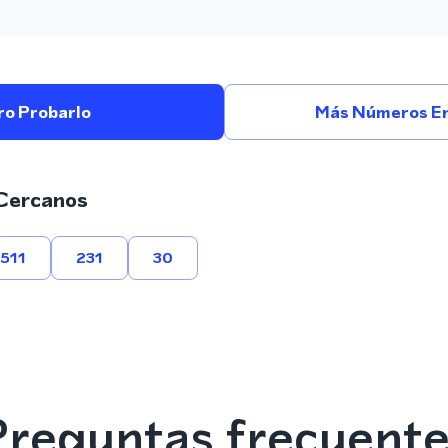
ro Probarlo
Más Números En
Cercanos
511
231
30
reguntas frecuent