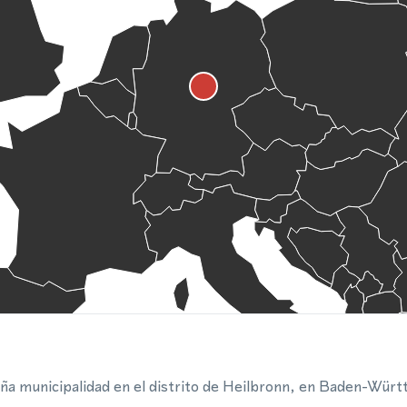
a municipalidad en el distrito de Heilbronn, en Baden-Würt