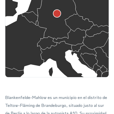
Blankenfelde-Mahlow es un municipio en el distrito de
Teltow-Fläming de Brandeburgo, situado justo al sur
de Berlín a lo largo de la autopista A10. Su proximidad