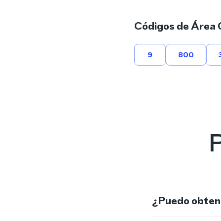
Códigos de Área 
9
800
P
¿Puedo obtene