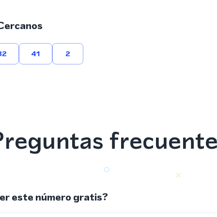
Cercanos
32
41
2
reguntas frecuent
r este número gratis?