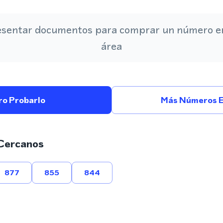
esentar documentos para comprar un número en
área
ro Probarlo
Más Números 
Cercanos
877
855
844