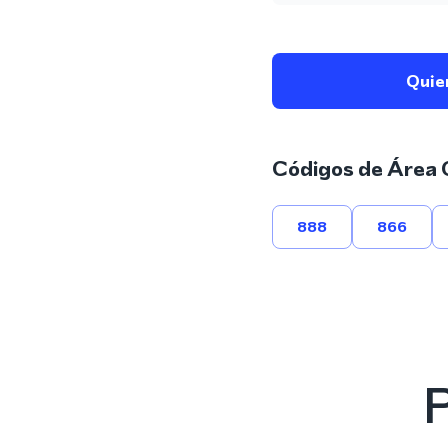
Quie
Códigos de Área 
888
866
P