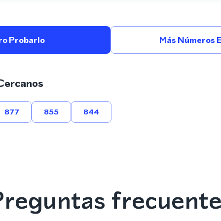
ro Probarlo
Más Números 
Cercanos
877
855
844
reguntas frecuent