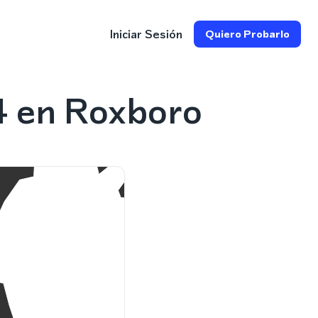
Iniciar Sesión
Quiero Probarlo
4 en Roxboro