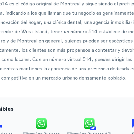
514 es el código original de Montreal y sigue siendo el prefi
la, indicando a los que llaman que tu negocio es genuinamente
novación del hogar, una clínica dental, una agencia inmobiliar
orredor de West Island, tener un número 514 establece de inm
ro y de Montreal en general, quienes pueden ser escépticos 
camente, los clientes son más propensos a contestar y devol
omo locales. Con un número virtual 514, puedes dirigir las 
 mientras mantienes la apariencia de una presencia dedicada e
ja competitiva en un mercado urbano densamente poblado.
ibles
API
 de voz
WhatsApp Business
WhatsApp Business API