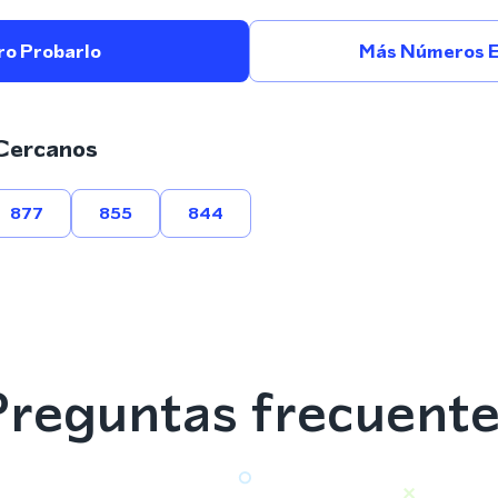
ro Probarlo
Más Números 
Cercanos
877
855
844
reguntas frecuent