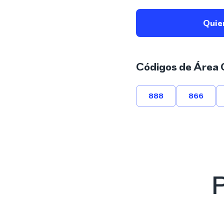
Quie
Códigos de Área 
888
866
P