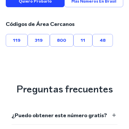
Quiero Probarlo
Más Números En Brasil
Códigos de Área Cercanos
119
319
800
11
48
Preguntas frecuentes
¿Puedo obtener este número gratis?