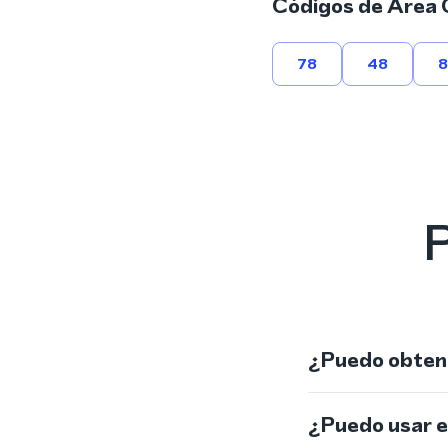
Códigos de Área 
78
48
P
¿Puedo obtene
¿Puedo usar 