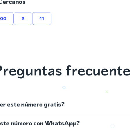
Cercanos
800
2
11
reguntas frecuent
r este número gratis?
este número con WhatsApp?