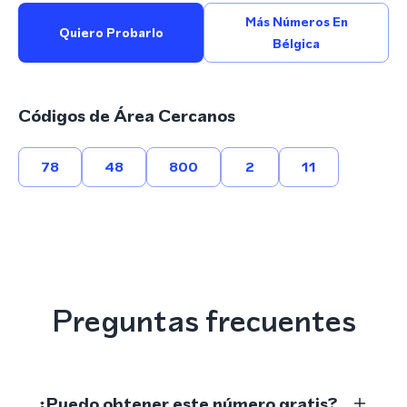
Más Números En
Quiero Probarlo
Bélgica
Códigos de Área Cercanos
78
48
800
2
11
Preguntas frecuentes
¿Puedo obtener este número gratis?