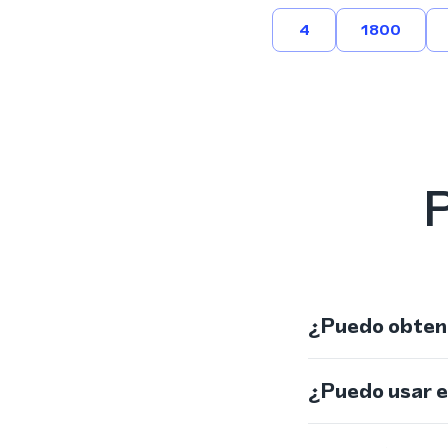
4
1800
P
¿Puedo obtene
¿Puedo usar 