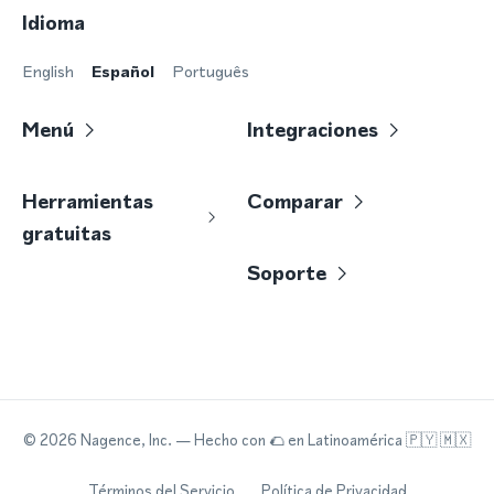
Idioma
English
Español
Português
Menú
Integraciones
Herramientas
Comparar
gratuitas
Soporte
©
2026
Nagence, Inc.
— Hecho con
🌮
en Latinoamérica 🇵🇾 🇲🇽
Términos del Servicio
Política de Privacidad