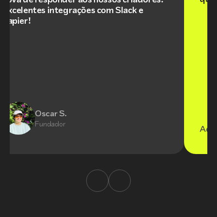
Excelentes integrações com Slack e
Zapier!
Oscar S.
Fundador
Adri