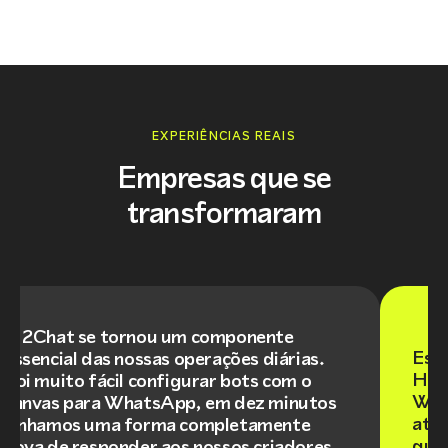
EXPERIÊNCIAS REAIS
Empresas que se
transformaram
O 2Chat se tornou um componente
Est
essencial das nossas operações diárias.
Hub
Foi muito fácil configurar bots com o
Wha
canvas para WhatsApp, em dez minutos
até 
tínhamos uma forma completamente
qual
nova de responder aos nossos criadores.