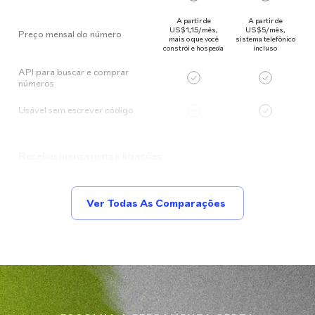
A partir de
A partir de
US$1,15/mês,
US$5/mês,
Preço mensal do número
mais o que você
sistema telefônico
constrói e hospeda
incluso
API para buscar e comprar
números
Usável sem escrever código
Receber mensagens e ligações
Ver Todas As Comparações