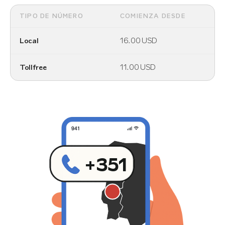
TIPO DE NÚMERO
COMIENZA DESDE
Local
16.00
USD
Tollfree
11.00
USD
+351