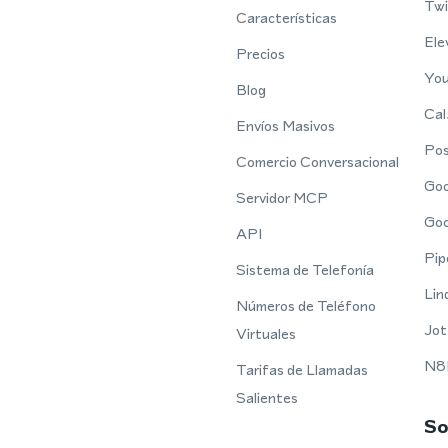
Twi
Características
Ele
Precios
You
Blog
Cal
Envíos Masivos
Po
Comercio Conversacional
Goo
Servidor MCP
Goo
API
Pip
Sistema de Telefonía
Lin
Números de Teléfono
Jot
Virtuales
N8
Tarifas de Llamadas
Salientes
So