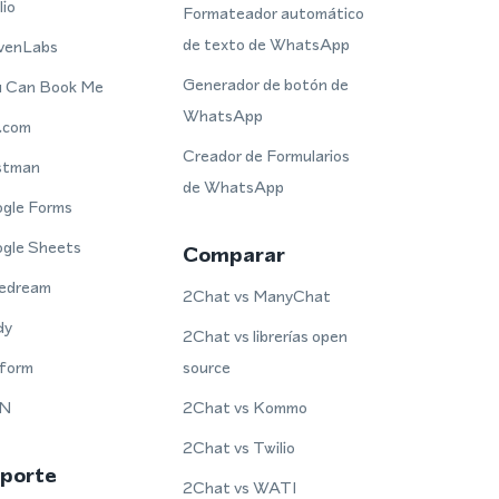
lio
Formateador automático
de texto de WhatsApp
venLabs
Generador de botón de
 Can Book Me
WhatsApp
.com
Creador de Formularios
stman
de WhatsApp
gle Forms
gle Sheets
Comparar
edream
2Chat vs ManyChat
dy
2Chat vs librerías open
form
source
N
2Chat vs Kommo
2Chat vs Twilio
porte
2Chat vs WATI