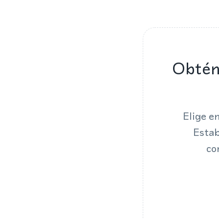
Obtén
Elige e
Estab
co