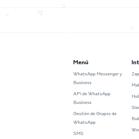
Menú
In
WhatsApp Messenger y
Zap
Business
Ma
API de WhatsApp
Hu
Business
Sla
Gestión de Grupos de
Bub
WhatsApp
Wo
SMS