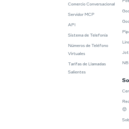
Po
Comercio Conversacional
Goo
Servidor MCP
Goo
API
Pip
Sistema de Telefonía
Lin
Números de Teléfono
Jot
Virtuales
N8
Tarifas de Llamadas
Salientes
So
Cen
Rec
🤑
Sob