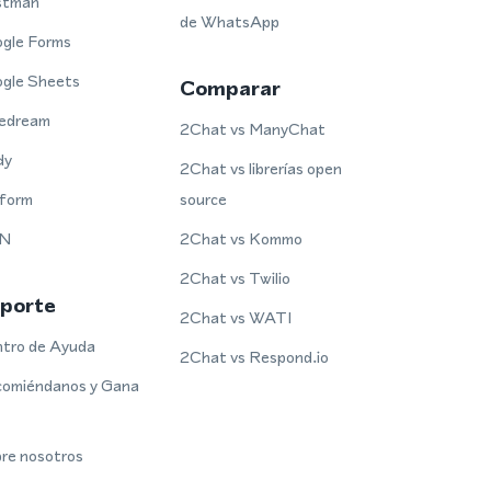
stman
de WhatsApp
gle Forms
gle Sheets
Comparar
edream
2Chat vs ManyChat
dy
2Chat vs librerías open
form
source
N
2Chat vs Kommo
2Chat vs Twilio
porte
2Chat vs WATI
tro de Ayuda
2Chat vs Respond.io
omiéndanos y Gana
re nosotros