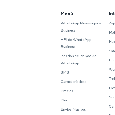
Menú
In
WhatsApp Messenger y
Zap
Business
Ma
API de WhatsApp
Hu
Business
Sla
Gestión de Grupos de
Bub
WhatsApp
Wo
SMS
Twi
Características
Ele
Precios
You
Blog
Cal
Envíos Masivos