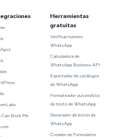
tegraciones
Herramientas
gratuitas
ier
Verificar número
ke
WhatsApp
bSpot
Calculadora de
ck
WhatsApp Business API
ble
Exportador de catálogos
rdPress
de WhatsApp
lio
Formateador automático
de texto de WhatsApp
venLabs
Generador de botón de
 Can Book Me
WhatsApp
.com
Creador de Formularios