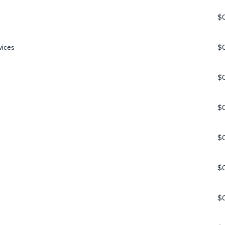
$
vices
$
$
$
$
$
$