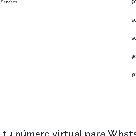
 Services
$
$
$
$
$
 tu número virtual para What