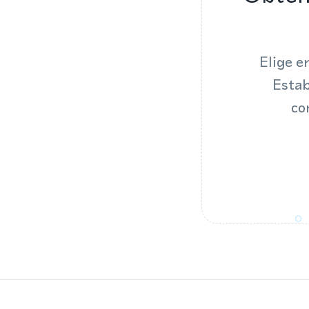
Elige e
Estab
co